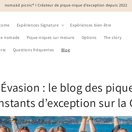
nomaäd picnic® I Créateur de pique-nique d’exception depuis 2022
come
Expériences Signature
Expériences bien-être
te nomade
Pique-niques sur mesure
Options
The story
rie
Questions fréquentes
Blog
 Évasion : le blog des piq
instants d’exception sur la