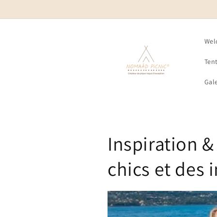
Skip to
content
Wel
Ten
Gale
Inspiration &
chics et des 