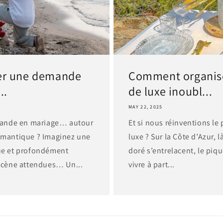
er une demande
Comment organise
..
de luxe inoubl...
MAY 22, 2025
emande en mariage… autour
Et si nous réinventions l
romantique ? Imaginez une
luxe ? Sur la Côte d’Azur, 
que et profondément
doré s’entrelacent, le piq
 scène attendues… Un...
vivre à part...